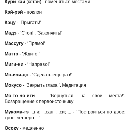
Кури-кай
(котай) - поменяться местами
Кэй-рэй
- поклон
Кэцу
- ‘Прыгать!’
Мадэ
- ‘Стоп!’, ‘Закончить!’
Массугу
- ‘Прямо!’
Маттэ
- ‘Ждите!’
Миги-ни
- ‘Направо!’
Мо-ичи-до
- ‘Сделать еще раз!’
Мокусо
- ‘Закрыть глаза!’. Медитация
Мо-то-но-ити
- ‘Вернуться на свои места!’.
Возвращение к первоисточнику
Мукома-тэ
...ни; ...сан; ...си; ... - ‘Построиться по двое;
трое: четверо ...’
Осоку
- медленно