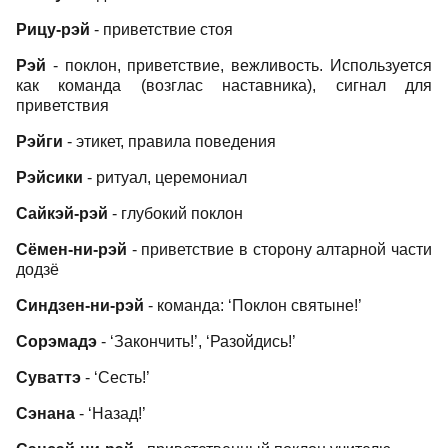
Рицу-рэй
- приветствие стоя
Рэй
- поклон, приветствие, вежливость. Используется
как команда (возглас наставника), сигнал для
приветствия
Рэйги
- этикет, правила поведения
Рэйсики
- ритуал, церемониал
Сайкэй-рэй
- глубокий поклон
Сёмен-ни-рэй
- приветствие в сторону алтарной части
додзё
Синдзен-ни-рэй
- команда: ‘Поклон святыне!’
Сорэмадэ
- ‘Закончить!’, ‘Разойдись!’
Суваттэ
- ‘Сесть!’
Сэнана
- ‘Назад!’