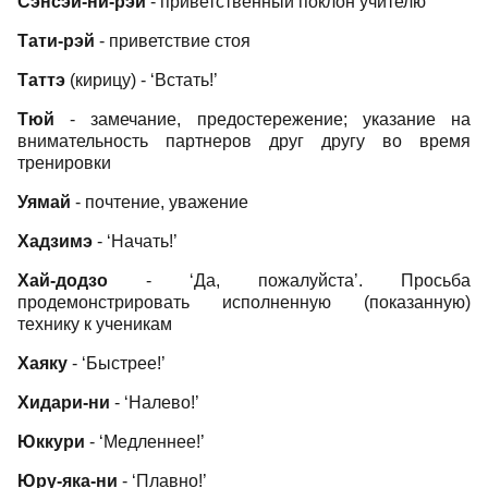
Сэнсэй-ни-рэй
- приветственный поклон учителю
Тати-рэй
- приветствие стоя
Таттэ
(кирицу) - ‘Встать!’
Тюй
- замечание, предостережение; указание на
внимательность партнеров друг другу во время
тренировки
Уямай
- почтение, уважение
Хадзимэ
- ‘Начать!’
Хай-додзо
- ‘Да, пожалуйста’. Просьба
продемонстрировать исполненную (показанную)
технику к ученикам
Хаяку
- ‘Быстрее!’
Хидари-ни
- ‘Налево!’
Юккури
- ‘Медленнее!’
Юру-яка-ни
- ‘Плавно!’