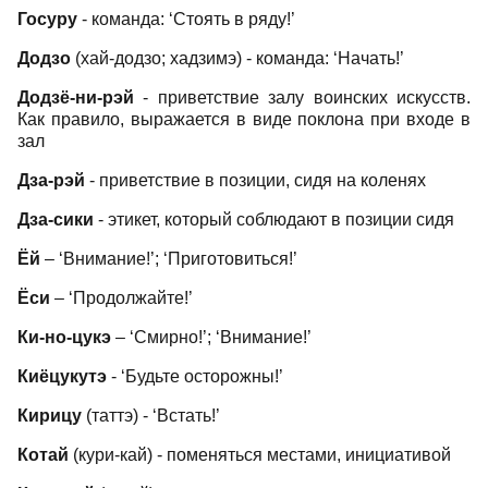
Госуру
- команда: ‘Стоять в ряду!’
Додзо
(хай-додзо; хадзимэ) - команда: ‘Начать!’
Додзё-ни-рэй
- приветствие залу воинских искусств.
Как правило, выражается в виде поклона при входе в
зал
Дза-рэй
- приветствие в позиции, сидя на коленях
Дза-сики
- этикет, который соблюдают в позиции сидя
Ёй
– ‘Внимание!’; ‘Приготовиться!’
Ёси
– ‘Продолжайте!’
Ки-но-цукэ
– ‘Смирно!’; ‘Внимание!’
Киёцукутэ
- ‘Будьте осторожны!’
Кирицу
(таттэ) - ‘Встать!’
Котай
(кури-кай) - поменяться местами, инициативой