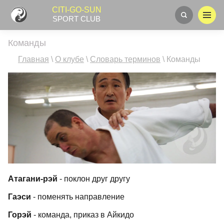
CITI-GO-SUN
SPORT CLUB
Команды
Главная
\
О клубе
\
Словарь терминов
\
Команды
Атагани-рэй
- поклон друг другу
Гаэси
- поменять направление
Горэй
- команда, приказ в Айкидо