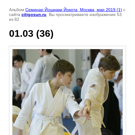
Альбом
Семинар Йошиаки Йокота, Москва, мар 2019 (1)
с
сайта
citigosun.ru
. Вы просматриваете изображение 53
из 82
01.03 (36)