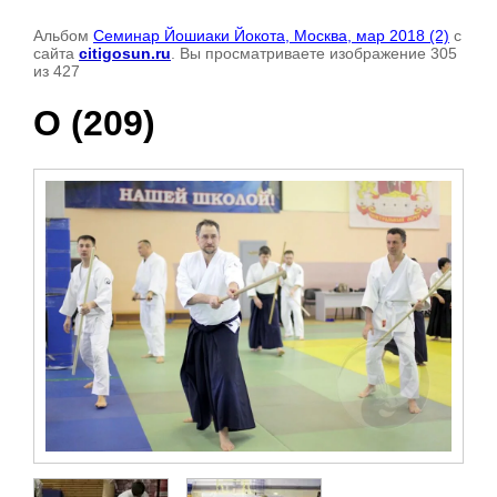
Альбом
Семинар Йошиаки Йокота, Москва, мар 2018 (2)
с
сайта
citigosun.ru
. Вы просматриваете изображение 305
из 427
О (209)