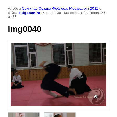
Альбом
Семинар Сезара Феблеса, Москва, окт 2011
с
сайта
citigosun.ru
. Вы просматриваете изображение 38
из 53
img0040