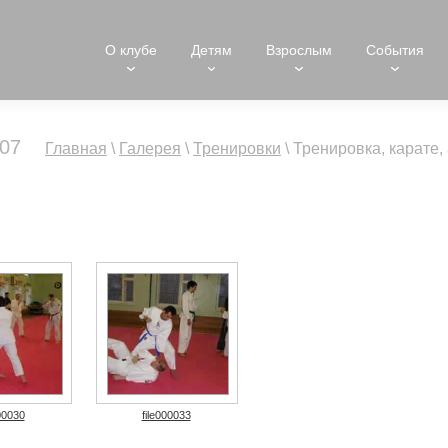
О клубе
Детям
Взрослым
События
007
Главная
\
Галерея
\
Тренировки
\
Тренировка, карате,
00030
file000033