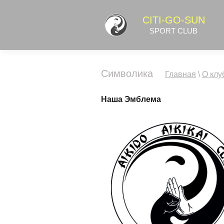
CITI-GO-SUN
SPORT CLUB
Символика
Главная
\
О клу
Наша Эмблема