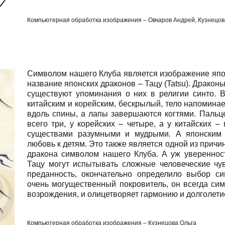
Компьютерная обработка изображения – Овчаров Андрей, Кузнецов
Символом нашего Клуба является изображение япо
название японских драконов – Тацу (Tatsu). Дракон
существуют упоминания о них в религии синто. 
китайским и корейским, бескрылый, тело напомина
вдоль спины, а лапы завершаются когтями. Пальце
всего три, у корейских – четыре, а у китайских –
существами разумными и мудрыми. А японским
любовь к детям. Это также является одной из прич
дракона символом нашего Клуба. А уж уверенност
Тацу могут испытывать сложные человеческие чув
преданность, окончательно определило выбор с
очень могущественный покровитель, он всегда сим
возрождения, и олицетворяет гармонию и долголет
Компьютерная обработка изображения – Кузнецова Ольга