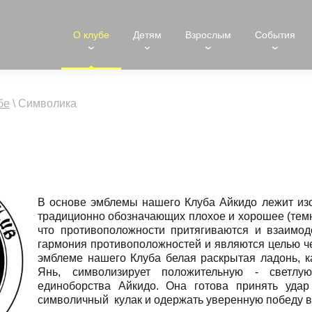
О клубе
Детям
Взрослым
События
бе
\
Символика
В основе эмблемы нашего Клуба Айкидо лежит из
традиционно обозначающих плохое и хорошее (темно
что противоположности притягиваются и взаимод
гармония противоположностей и являются целью ч
эмблеме нашего Клуба белая раскрытая ладонь, к
Янь, символизирует положительную - светлу
единоборства Айкидо. Она готова принять удар
символичный кулак и одержать уверенную победу в