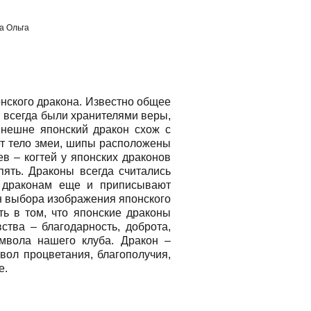
а Ольга
нского дракона. Известно общее
ы всегда были хранителями веры,
Внешне японский дракон схож с
ет тело змеи, шипы расположены
в – когтей у японских драконов
 пять. Драконы всегда считались
 драконам еще и приписывают
ин выбора изображения японского
ь в том, что японские драконы
ства – благодарность, доброта,
имвола нашего клуба. Дракон –
вол процветания, благополучия,
ие.